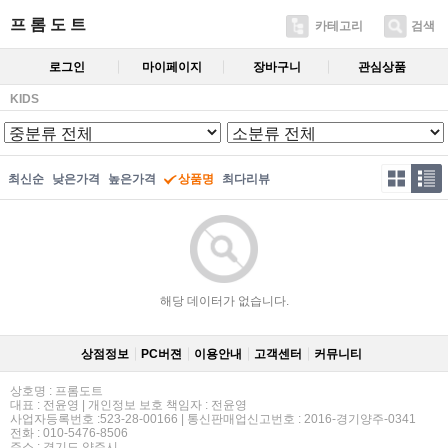
프 롬 도 트
카테고리
검색
로그인
마이페이지
장바구니
관심상품
KIDS
최신순
낮은가격
높은가격
상품명
최다리뷰
해당 데이터가 없습니다.
상점정보
PC버젼
이용안내
고객센터
커뮤니티
상호명 : 프롬도트
대표 : 전윤영 | 개인정보 보호 책임자 : 전윤영
사업자등록번호 :523-28-00166 | 통신판매업신고번호 : 2016-경기양주-0341
전화 : 010-5476-8506
주소 : 경기도 양주시