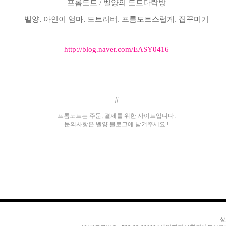
프롬도트 / 벨양의 도트다락방
벨양. 아인이 엄마. 도트러버. 프롬도트스럽게. 집꾸미기
http://blog.naver.com/EASY0416
#
프롬도트는 주문, 결제를 위한 사이트입니다.
문의사항은 벨양 블로그에 남겨주세요 !
상